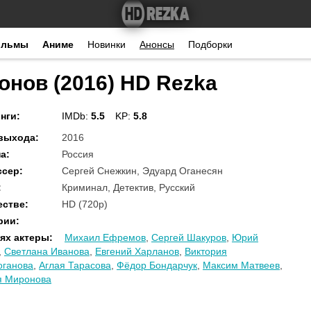
ильмы
Аниме
Новинки
Анонсы
Подборки
онов (2016) HD Rezka
нги
:
IMDb:
5.5
KP:
5.8
 выхода
:
2016
на
:
Россия
ссер
:
Сергей Снежкин, Эдуард Оганесян
:
Криминал, Детектив, Русский
естве
:
HD (720p)
рии
:
ях актеры
:
Михаил Ефремов
,
Сергей Шакуров
,
Юрий
,
Светлана Иванова
,
Евгений Харланов
,
Виктория
оганова
,
Аглая Тарасова
,
Фёдор Бондарчук
,
Максим Матвеев
,
я Миронова