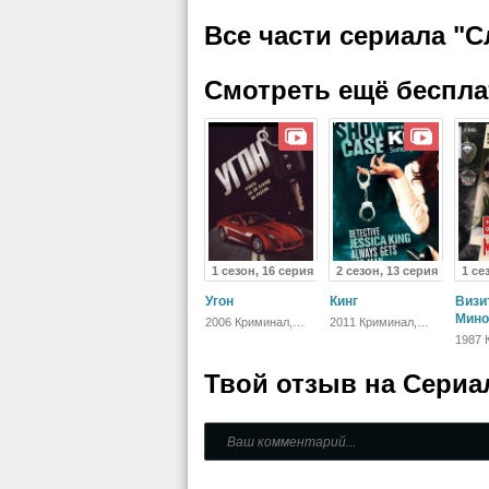
Все части сериала "
Смотреть ещё беспл
1 сезон, 16 серия
2 сезон, 13 серия
1 се
Угон
Кинг
Визит
Мино
2006 Криминал,
2011 Криминал,
Детектив
Драма
1987 
Прикл
Детек
Твой отзыв на
Сериа