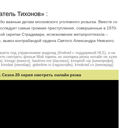
тель Тихонов» :
бо важным делам московского уголовного розыска. Вместе со
асследует самые громкие преступления, совершенные в 1970-
ной скрипки Страдивари, исчезновение метапроптизола –
», вывоз контрабандой ордена Святого Александра Невского.
шете под управлением андроид (Android с поддержкой HLS), и на
ете смотреть фильм Мой парень из зоопарка резка онлайн не хуже
, kinogo (киного), baskino.me (баскино), kinoprofi.vip (кинопрофи),
kinobar (кинобар), gidonline.io (гидонлайн), kinokrad.сo (кинокрад).
1 Сезон 20 серия смотреть онлайн резка