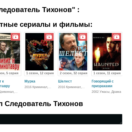
Следователь Тихонов"
:
атные сериалы и фильмы:
зон, 5 серия
1 сезон, 12 серия
2 сезон, 32 серия
1 сезон, 11 серия
 к
Мурка
Шелест
Говорящий с
тавру
призраками
2016 Криминал,
2016 Криминал,
Драма
Детектив, Русский,
Криминал,
2002 Ужасы, Драма
Боевик
ючения,
тив
л Следователь Тихонов