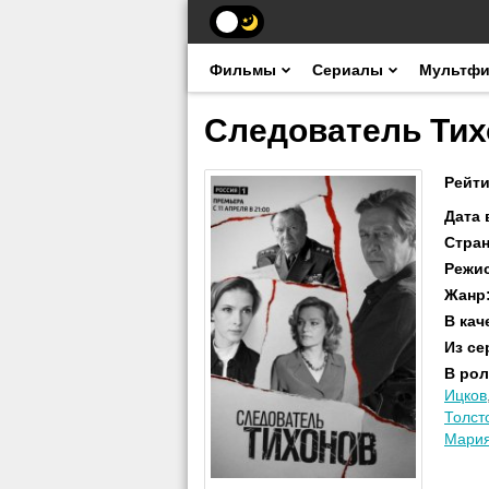
Фильмы
Сериалы
Мультф
Следователь Тих
Рейти
Дата
Стра
Режи
Жанр
В кач
Из се
В рол
Ицков
Толст
Мари