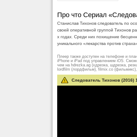
Про что Сериал «Следова
Станислав Тихонов следователь по осо
своей оперативной группой Тихонов р
х годах. Среди них похищение бесцен
уникального «лекарства против страха
Плеер также доступен на телефоне и план
iPhone и iPad под управлением iOS. Смож
чем на hdrezka.ag (хдрезка, шдрезка, резка)
lordfilm (лордфильм), filmix.co (фильмикс), 
Следователь Тихонов (2016) 