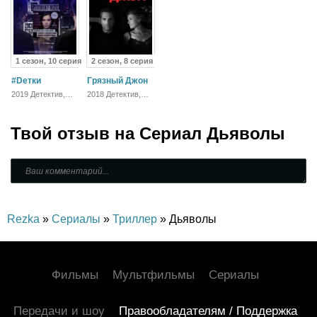
1 сезон, 10 серия
2 сезон, 8 серия
#Dетки
Грязный Джон
2019 Детектив,
2018 Детектив,
Русский, Драма
Зарубежный,
Драма
Твой отзыв на
Сериал Дьяволы
Rezka
»
Сериалы
»
Триллер
» Дьяволы
Фильмы
Мультфильмы
Сериалы
Передачи и шоу
Правообладателям / Поддержка