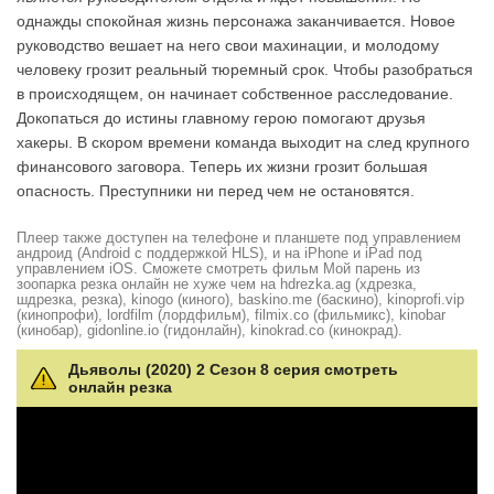
однажды спокойная жизнь персонажа заканчивается. Новое
руководство вешает на него свои махинации, и молодому
человеку грозит реальный тюремный срок. Чтобы разобраться
в происходящем, он начинает собственное расследование.
Докопаться до истины главному герою помогают друзья
хакеры. В скором времени команда выходит на след крупного
финансового заговора. Теперь их жизни грозит большая
опасность. Преступники ни перед чем не остановятся.
Плеер также доступен на телефоне и планшете под управлением
андроид (Android с поддержкой HLS), и на iPhone и iPad под
управлением iOS. Сможете смотреть фильм Мой парень из
зоопарка резка онлайн не хуже чем на hdrezka.ag (хдрезка,
шдрезка, резка), kinogo (киного), baskino.me (баскино), kinoprofi.vip
(кинопрофи), lordfilm (лордфильм), filmix.co (фильмикс), kinobar
(кинобар), gidonline.io (гидонлайн), kinokrad.сo (кинокрад).
Дьяволы (2020) 2 Сезон 8 серия смотреть
онлайн резка