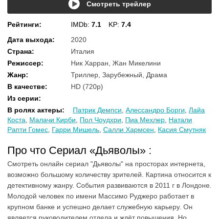
Смотреть трейлер
Рейтинги
:
IMDb:
7.1
KP:
7.4
Дата выхода
:
2020
Страна
:
Италия
Режиссер
:
Ник Харран, Жан Микелини
Жанр
:
Триллер, Зарубежный, Драма
В качестве
:
HD (720p)
Из серии
:
В ролях актеры
:
Патрик Демпси
,
Алессандро Борги
,
Лайа
Коста
,
Малачи Кирби
,
Пол Чоудхри
,
Пиа Мехлер
,
Натали
Рапти Гомес
,
Гарри Мишель
,
Салли Хармсен
,
Касия Смутняк
Про что Сериал «Дьяволы» :
Смотреть онлайн сериал "Дьяволы" на просторах интернета,
возможно большому количеству зрителей. Картина относится к
детективному жанру. События развиваются в 2011 г в Лондоне.
Молодой человек по имени Массимо Руджеро работает в
крупном банке и успешно делает служебную карьеру. Он
является руководителем отдела и ждёт повышения. Но