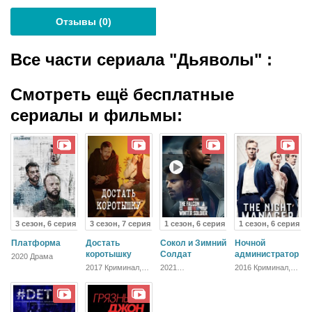
Отзывы (
0
)
Все части сериала "Дьяволы"
:
Смотреть ещё бесплатные
сериалы и фильмы:
3 сезон, 6 серия
3 сезон, 7 серия
1 сезон, 6 серия
1 сезон, 6 серия
Платформа
Достать
Сокол и Зимний
Ночной
коротышку
Солдат
администратор
2020 Драма
2017 Криминал,
2021
2016 Криминал,
Комедия,
Приключения,
Детектив, Боевик,
Зарубежный
Фантастика,
Триллер,
Боевик, Драма
Зарубежный,
Драма