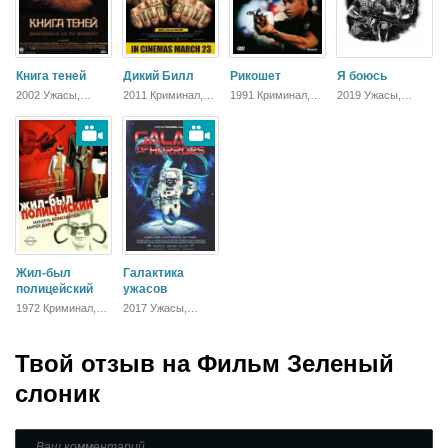
Книга теней
Дикий Билл
Рикошет
Я боюсь
2002 Ужасы,
2011 Криминал,
1991 Криминал,
2019 Ужасы,
Фэнтези, Детектив
Драма
Боевик, Триллер,
Триллер
Драма
Жил-был
Галактика
полицейский
ужасов
1972 Криминал,
2017 Ужасы,
Комедия,
Фантастика
Зарубежный
Твой отзыв на
Фильм Зеленый
слоник