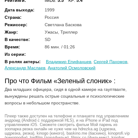
Рейтинги
:
IMDb:
5.5
KP:
5.4
Дата выхода
:
1999
Страна
:
Россия
Режиссер
:
Светлана Баскова
Жанр
:
Ужасы, Триллер
В качестве
:
SD
Время
:
86 мин. / 01:26
Из серии
:
В ролях актеры
:
Владимир Епифанцев
,
Сергей Пахомов
,
Александр Маслаев
,
Анатолий Осмоловский
Про что Фильм «Зеленый слоник» :
Два младших офицера, сидя в одной камере на гауптвахте,
вынуждены решать острые социальные и психологические
вопросы в небольшом пространстве.
Плеер также доступен на телефоне и планшете под управлением
андроид (Android с поддержкой HLS), и на iPhone и iPad под
управлением iOS. Сможете смотреть фильм Мой парень из
зоопарка резка онлайн не хуже чем на hdrezka.ag (хдрезка,
шдрезка, резка), kinogo (киного), baskino.me (баскино), kinoprofi.vip
(кинопрофи), lordfilm (лордфильм), filmix.co (фильмикс), kinobar