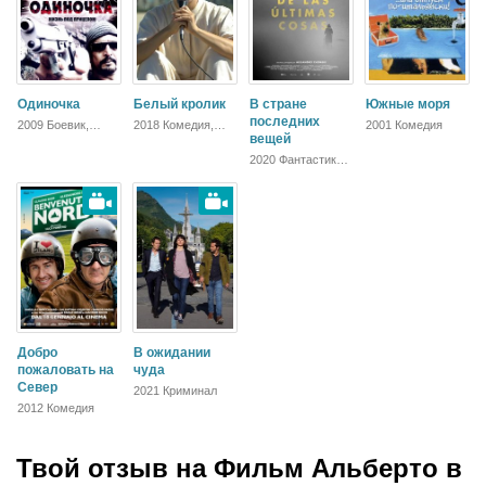
Одиночка
Белый кролик
В стране
Южные моря
последних
2009 Боевик,
2018 Комедия,
2001 Комедия
Триллер, Драма
Зарубежный,
вещей
Драма
2020 Фантастика,
Драма
Добро
В ожидании
пожаловать на
чуда
Север
2021 Криминал
2012 Комедия
Твой отзыв на
Фильм Альберто в