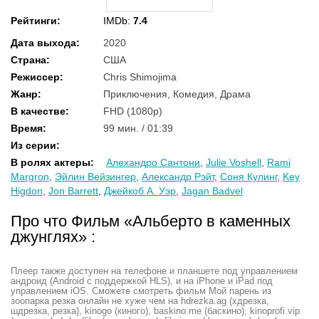
Рейтинги
:
IMDb:
7.4
Дата выхода
:
2020
Страна
:
США
Режиссер
:
Chris Shimojima
Жанр
:
Приключения, Комедия, Драма
В качестве
:
FHD (1080p)
Время
:
99 мин. / 01:39
Из серии
:
В ролях актеры
:
Алехандро Сантони
,
Julie Voshell
,
Rami
Margron
,
Эйлин Вейзингер
,
Александр Рэйт
,
Соня Кулинг
,
Key
Higdon
,
Jon Barrett
,
Джейкоб А. Уэр
,
Jagan Badvel
Про что Фильм «Альберто в каменных
джунглях» :
Плеер также доступен на телефоне и планшете под управлением
андроид (Android с поддержкой HLS), и на iPhone и iPad под
управлением iOS. Сможете смотреть фильм Мой парень из
зоопарка резка онлайн не хуже чем на hdrezka.ag (хдрезка,
шдрезка, резка), kinogo (киного), baskino.me (баскино), kinoprofi.vip