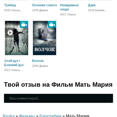
Тумбад
Осенняя соната
Невидимые
Дарк
люди
2018 Ужасы,
1978 Драма
2018 Боевик,
Триллер
Триллер,
2017 Ужасы
Зарубежный
Злой дух /
Волчок
Близкий дух
2009 Драма
2017 Ужасы,
Триллер,
Зарубежный,
Драма
Твой отзыв на
Фильм Мать Мария
Rezka
»
Фильмы
»
Биография
» Мать Мария