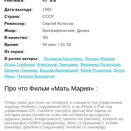
Рейтинги
:
KP:
6.6
Дата выхода
:
1982
Страна
:
СССР
Режиссер
:
Сергей Колосов
Жанр
:
Биографический, Драма
В качестве
:
SD
Время
:
94 мин. / 01:34
Из серии
:
В ролях актеры
:
Людмила Касаткина
,
Леонид Марков
,
Игорь Горбачев
,
Александр Тимошкин
,
Вероника Полонская
,
Евгения Ханаева
,
Вацлав Дворжецкий
,
Юрий Родионов
,
Дитер
Манн
,
Наталья Бондарчук
Про что Фильм «Мать Мария» :
Плеер также доступен на телефоне и планшете под управлением
андроид (Android с поддержкой HLS), и на iPhone и iPad под
управлением iOS. Сможете смотреть фильм Мой парень из
зоопарка резка онлайн не хуже чем на hdrezka.ag (хдрезка,
шдрезка, резка), kinogo (киного), baskino.me (баскино), kinoprofi.vip
(кинопрофи), lordfilm (лордфильм), filmix.co (фильмикс), kinobar
(кинобар), gidonline.io (гидонлайн), kinokrad.сo (кинокрад).