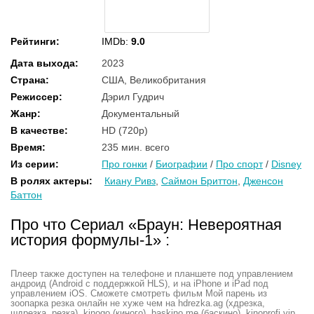
Рейтинги
:
IMDb:
9.0
Дата выхода
:
2023
Страна
:
США, Великобритания
Режиссер
:
Дэрил Гудрич
Жанр
:
Документальный
В качестве
:
HD (720p)
Время
:
235 мин. всего
Из серии
:
Про гонки
/
Биографии
/
Про спорт
/
Disney
В ролях актеры
:
Киану Ривз
,
Саймон Бриттон
,
Дженсон
Баттон
Про что Сериал «Браун: Невероятная
история формулы-1» :
Плеер также доступен на телефоне и планшете под управлением
андроид (Android с поддержкой HLS), и на iPhone и iPad под
управлением iOS. Сможете смотреть фильм Мой парень из
зоопарка резка онлайн не хуже чем на hdrezka.ag (хдрезка,
шдрезка, резка), kinogo (киного), baskino.me (баскино), kinoprofi.vip