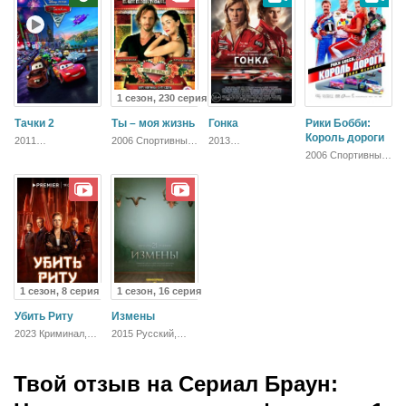
1 сезон, 230 серия
Тачки 2
Ты – моя жизнь
Гонка
Рики Бобби:
Король дороги
2011
2006 Спортивный,
2013
Приключения,
Комедия,
Биографический,
2006 Спортивный,
Детский,
Зарубежный,
Спортивный,
Комедия, Боевик,
Полнометражный,
Мелодрама
Зарубежный,
Зарубежный
Спортивный,
Драма
Комедия,
Зарубежный
1 сезон, 8 серия
1 сезон, 16 серия
Убить Риту
Измены
2023 Криминал,
2015 Русский,
Комедия, Драма
Мелодрама
Твой отзыв на
Сериал Браун: