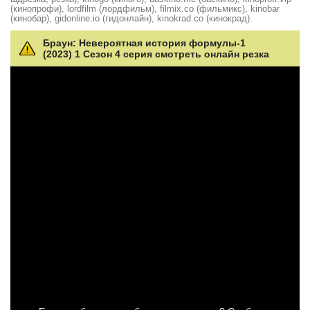
(кинопрофи), lordfilm (лордфильм), filmix.co (фильмикс), kinobar
(кинобар), gidonline.io (гидонлайн), kinokrad.сo (кинокрад).
Браун: Невероятная история формулы-1
(2023) 1 Сезон 4 серия смотреть онлайн резка