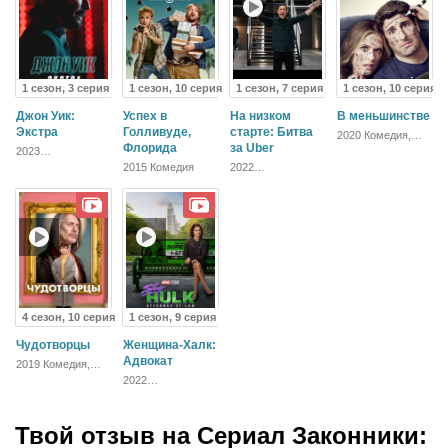
1 сезон, 3 серия
1 сезон, 10 серия
1 сезон, 7 серия
1 сезон, 10 серия
Джон Уик:
Успех в
На низком
В меньшинстве
Экстра
Голливуде,
старте: Битва
2020 Комедия,
Флорида
за Uber
Зарубежный
2023
Документальный
2015 Комедия
2022
Документальный
4 сезон, 10 серия
1 сезон, 9 серия
Чудотворцы
Женщина-Халк:
Адвокат
2019 Комедия,
Зарубежный,
2022
Мелодрама
Приключения,
Фантастика,
Комедия, Боевик,
Твой отзыв на
Драма
Сериал Законники: