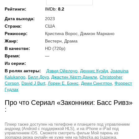
Рейтинги
:
IMDb:
8.2
Дата выхода
:
2023
Страна
:
США
Режиссер
:
Кристина Ворос, Дэмиэн Маркано
Жанр
:
Вестерн, Драма
В качестве
:
HD (720p)
Время
:
—
Из серии
:
В ролях актеры
:
Дэвид Ойелоуо
,
Деннис Куэйд
,
Joaquina
Kalukango
,
Билл Доуз
,
Джастин Хёртт-Данкли
,
Christopher
Corson
,
David J Burt
,
Лорен Е. Бэнкс
,
Деми Синглтон
,
Форрест
Гудлак
Про что Сериал «Законники: Басс Ривз»
:
Плеер также доступен на телефоне и планшете под управлением
андроид (Android с поддержкой HLS), и на iPhone и iPad под
управлением iOS. Сможете смотреть фильм Мой парень из
зоопарка резка онлайн не хуже чем на hdrezka.ag (хдрезка,