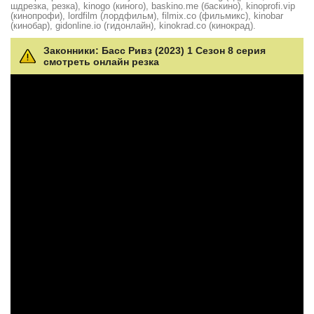
шдрезка, резка), kinogo (киного), baskino.me (баскино), kinoprofi.vip
(кинопрофи), lordfilm (лордфильм), filmix.co (фильмикс), kinobar
(кинобар), gidonline.io (гидонлайн), kinokrad.сo (кинокрад).
Законники: Басс Ривз (2023) 1 Сезон 8 серия
смотреть онлайн резка