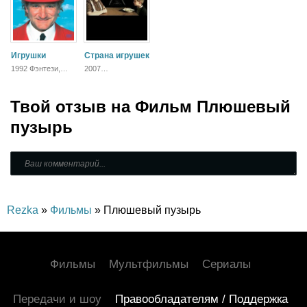
Игрушки
Страна игрушек
1992 Фэнтези,
2007
Комедия, Боевик,
Короткометражный,
Драма
Военный, Драма
Твой отзыв на
Фильм Плюшевый
пузырь
Rezka
»
Фильмы
» Плюшевый пузырь
Фильмы
Мультфильмы
Сериалы
Передачи и шоу
Правообладателям / Поддержка