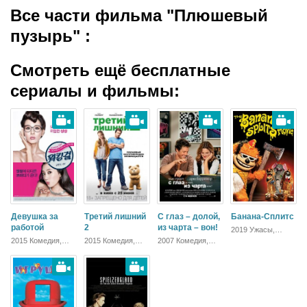
Все части фильма "Плюшевый
пузырь"
:
Смотреть ещё бесплатные
сериалы и фильмы:
Девушка за
Третий лишний
С глаз – долой,
Банана-Сплитс
работой
2
из чарта – вон!
2019 Ужасы,
Комедия,
2015 Комедия,
2015 Комедия,
2007 Комедия,
Зарубежный
Мелодрама
Зарубежный
Мелодрама