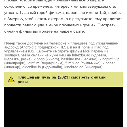
плюша, которые завладели вниманием всего мира. К
сожалению, со временем, интерес к мягким зверушкам стал
угасать. Главный герой фильма, парень по имени Тай, прибыл
в Америку, чтобы стать актером, а в результате, ему предстоит
провести революцию в мире плюшевых игрушек. Смотреть
онлайн фильм вы можете на нашем сайте.
Плеер также доступен на телефоне и планшете под управлением
андроид (Android с поддержкой HLS), и на iPhone и iPad под
управлением iOS. Сможете смотреть фильм Мой парень из
зоопарка резка онлайн не хуже чем на hdrezka.ag (хдрезка,
шдрезка, резка), kinogo (киного), baskino.me (баскино), kinoprofi.vip
(кинопрофи), lordfilm (лордфильм), filmix.co (фильмикс), kinobar
(кинобар), gidonline.io (гидонлайн), kinokrad.сo (кинокрад).
Плюшевый пузырь (2023) смотреть онлайн
резка