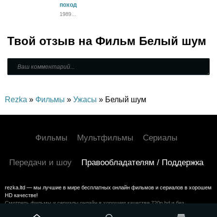
Триллер,
поход
Зарубежный,
Драма
1989
Приключения,
Боевик,
Зарубежный
Твой отзыв на
Фильм Белый шум
Rezka
»
Фильмы
»
Ужасы
» Белый шум
Фильмы
Мультфильмы
Сериалы
Передачи и шоу
Правообладателям / Поддержка
rezka.ltd — мы лучшие в мире бесплатных онлайн фильмов и сериалов в хорошем
HD качестве!
Смотреть фильмы и сериалы онлайн в хорошем качестве 720p hd и без
регистрации на HDrezka