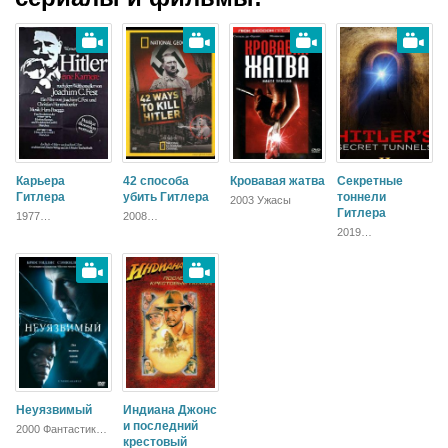
Карьера
42 способа
Кровавая жатва
Секретные
Гитлера
убить Гитлера
тоннели
2003 Ужасы
Гитлера
1977
2008
Документальный,
Документальный
2019
Исторический
Документальный,
Зарубежный
Неуязвимый
Индиана Джонс
и последний
2000 Фантастика,
Детектив,
крестовый