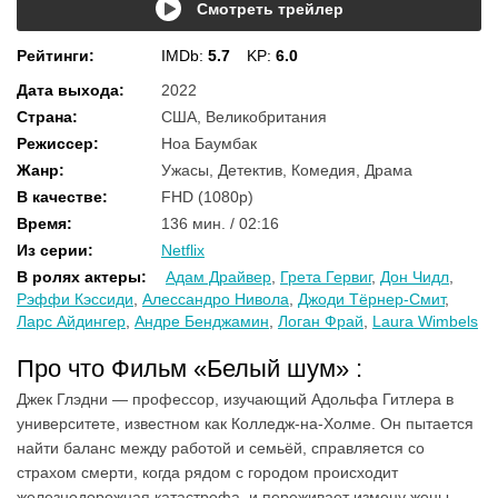
Смотреть трейлер
Рейтинги
:
IMDb:
5.7
KP:
6.0
Дата выхода
:
2022
Страна
:
США, Великобритания
Режиссер
:
Ноа Баумбак
Жанр
:
Ужасы, Детектив, Комедия, Драма
В качестве
:
FHD (1080p)
Время
:
136 мин. / 02:16
Из серии
:
Netflix
В ролях актеры
:
Адам Драйвер
,
Грета Гервиг
,
Дон Чидл
,
Рэффи Кэссиди
,
Алессандро Нивола
,
Джоди Тёрнер-Смит
,
Ларс Айдингер
,
Андре Бенджамин
,
Логан Фрай
,
Laura Wimbels
Про что Фильм «Белый шум» :
Джек Глэдни — профессор, изучающий Адольфа Гитлера в
университете, известном как Колледж-на-Холме. Он пытается
найти баланс между работой и семьёй, справляется со
страхом смерти, когда рядом с городом происходит
железнодорожная катастрофа, и переживает измену жены