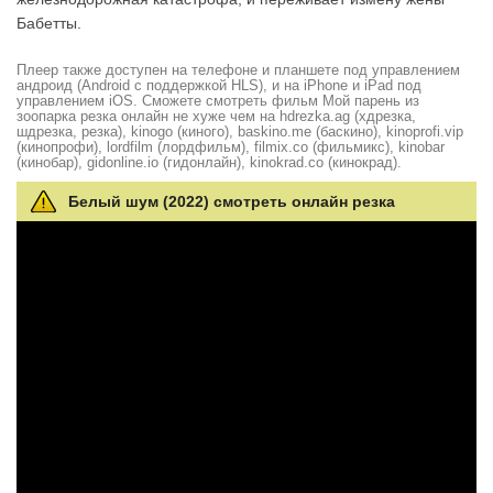
Бабетты.
Плеер также доступен на телефоне и планшете под управлением
андроид (Android с поддержкой HLS), и на iPhone и iPad под
управлением iOS. Сможете смотреть фильм Мой парень из
зоопарка резка онлайн не хуже чем на hdrezka.ag (хдрезка,
шдрезка, резка), kinogo (киного), baskino.me (баскино), kinoprofi.vip
(кинопрофи), lordfilm (лордфильм), filmix.co (фильмикс), kinobar
(кинобар), gidonline.io (гидонлайн), kinokrad.сo (кинокрад).
Белый шум (2022) смотреть онлайн резка