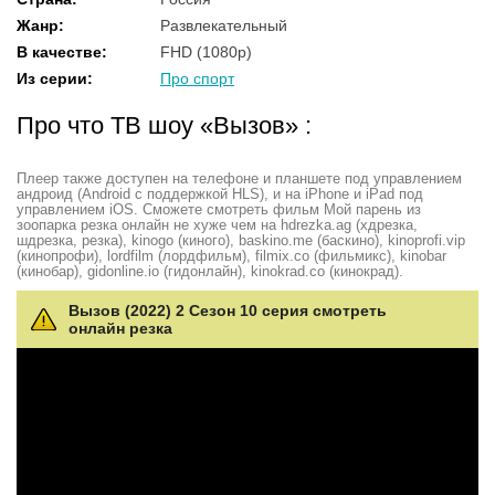
Жанр
:
Развлекательный
В качестве
:
FHD (1080p)
Из серии
:
Про спорт
Про что ТВ шоу «Вызов» :
Плеер также доступен на телефоне и планшете под управлением
андроид (Android с поддержкой HLS), и на iPhone и iPad под
управлением iOS. Сможете смотреть фильм Мой парень из
зоопарка резка онлайн не хуже чем на hdrezka.ag (хдрезка,
шдрезка, резка), kinogo (киного), baskino.me (баскино), kinoprofi.vip
(кинопрофи), lordfilm (лордфильм), filmix.co (фильмикс), kinobar
(кинобар), gidonline.io (гидонлайн), kinokrad.сo (кинокрад).
Вызов (2022) 2 Сезон 10 серия смотреть
онлайн резка