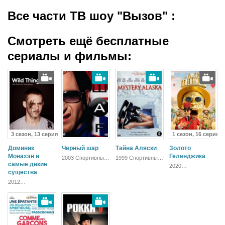
Все части ТВ шоу "Вызов"
:
Смотреть ещё бесплатные
сериалы и фильмы:
3 сезон, 13 серия
1 сезон, 16 серия
Доминик
Черный шар
Тайна Аляски
Золото
Монахэн и
Геленджика
2003 Спортивный,
1999 Спортивный,
самые дикие
Комедия,
Комедия,
2020
Зарубежный,
Зарубежный,
существа
Развлекательный
Драма
Драма
2012
Документальный,
Зарубежный