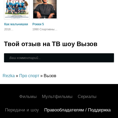
Как мальчишки
Рокки 5
2018
1990 Спортивный,
Биографический,
Зарубежный,
Спортивный,
Драма
Комедия
Твой отзыв на
ТВ шоу Вызов
Rezka
»
Про спорт
» Вызов
Фильмы
Мультфильмы
Сериалы
Передачи и шоу
Правообладателям / Поддержка