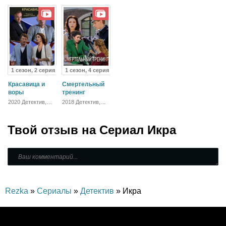
Русский
1 сезон, 2 серия
1 сезон, 4 серия
Красавица и
Смертельный
воры
тренинг
2020 Детектив,
2018 Детектив,
Русский,
Русский,
Мелодрама
Мелодрама
Твой отзыв на
Сериал Икра
Rezka
»
Сериалы
»
Детектив
» Икра