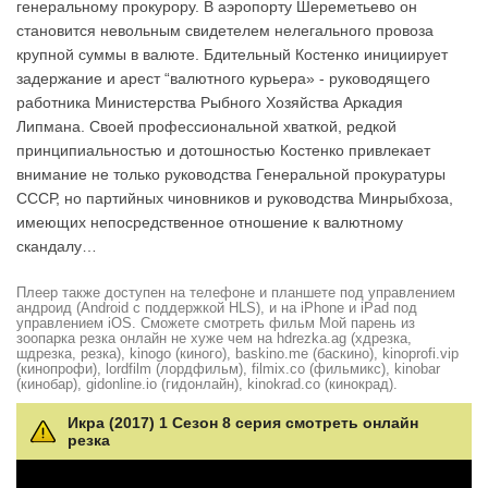
генеральному прокурору. В аэропорту Шереметьево он
становится невольным свидетелем нелегального провоза
крупной суммы в валюте. Бдительный Костенко инициирует
задержание и арест “валютного курьера» - руководящего
работника Министерства Рыбного Хозяйства Аркадия
Липмана. Своей профессиональной хваткой, редкой
принципиальностью и дотошностью Костенко привлекает
внимание не только руководства Генеральной прокуратуры
СССР, но партийных чиновников и руководства Минрыбхоза,
имеющих непосредственное отношение к валютному
скандалу…
Плеер также доступен на телефоне и планшете под управлением
андроид (Android с поддержкой HLS), и на iPhone и iPad под
управлением iOS. Сможете смотреть фильм Мой парень из
зоопарка резка онлайн не хуже чем на hdrezka.ag (хдрезка,
шдрезка, резка), kinogo (киного), baskino.me (баскино), kinoprofi.vip
(кинопрофи), lordfilm (лордфильм), filmix.co (фильмикс), kinobar
(кинобар), gidonline.io (гидонлайн), kinokrad.сo (кинокрад).
Икра (2017) 1 Сезон 8 серия смотреть онлайн
резка