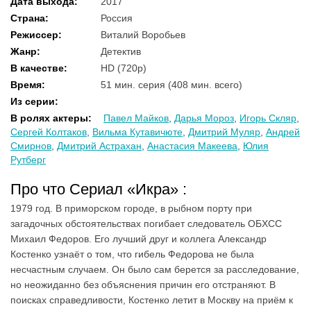
Дата выхода
:
2017
Страна
:
Россия
Режиссер
:
Виталий Воробьев
Жанр
:
Детектив
В качестве
:
HD (720p)
Время
:
51 мин. серия (408 мин. всего)
Из серии
:
В ролях актеры
:
Павел Майков
,
Дарья Мороз
,
Игорь Скляр
,
Сергей Колтаков
,
Вильма Кутавичюте
,
Дмитрий Муляр
,
Андрей
Смирнов
,
Дмитрий Астрахан
,
Анастасия Макеева
,
Юлия
Рутберг
Про что Сериал «Икра» :
1979 год. В приморском городе, в рыбном порту при
загадочных обстоятельствах погибает следователь ОБХСС
Михаил Федоров. Его лучший друг и коллега Александр
Костенко узнаёт о том, что гибель Федорова не была
несчастным случаем. Он было сам берется за расследование,
но неожиданно без объяснения причин его отстраняют. В
поисках справедливости, Костенко летит в Москву на приём к