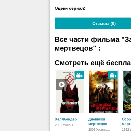
Оцени сериал:
Отзывы (
0
)
Все части фильма "З
мертвецов"
:
Смотреть ещё беспл
Хеллбендер
Дневники
Особ
мертвецов
мерт
2021 Ужасы
2008 Ужасы,
1982 