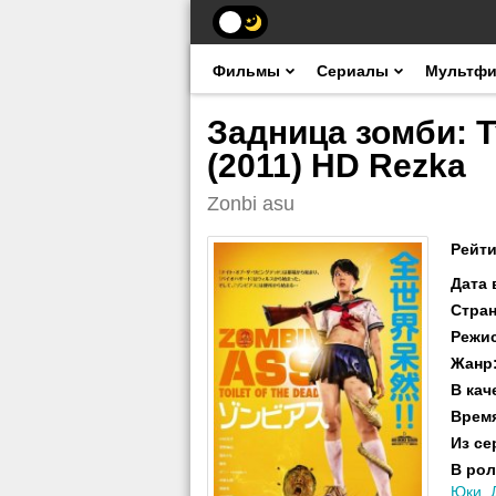
Фильмы
Сериалы
Мультф
Задница зомби: 
(2011) HD Rezka
Zonbi asu
Рейти
Дата
Стра
Режи
Жанр
В кач
Врем
Из се
В рол
Юки
,