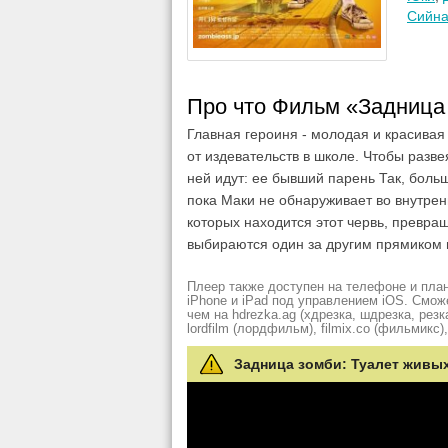
Сийн
Про что Фильм «Задница 
Главная героиня - молодая и красивая 
от издевательств в школе. Чтобы разве
ней идут: ее бывший парень Так, боль
пока Маки не обнаруживает во внутре
которых находится этот червь, превра
выбираются один за другим прямиком 
Плеер также доступен на телефоне и план
iPhone и iPad под управлением iOS. Смож
чем на hdrezka.ag (хдрезка, шдрезка, резка)
lordfilm (лордфильм), filmix.co (фильмикс), 
Задница зомби: Туалет живых