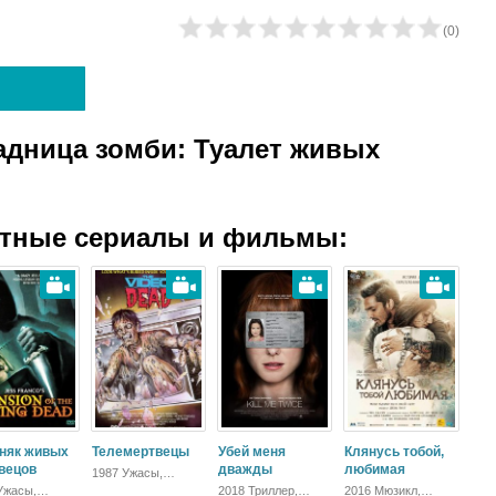
(
0
)
адница зомби: Туалет живых
атные сериалы и фильмы:
няк живых
Телемертвецы
Убей меня
Клянусь тобой,
вецов
дважды
любимая
1987 Ужасы,
Комедия
Ужасы,
2018 Триллер,
2016 Мюзикл,