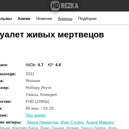
ильмы
Аниме
Новинки
Анонсы
Подборки
Туалет живых мертвецов
нги
:
IMDb:
4.7
KP:
4.6
 выхода
:
2011
на
:
Япония
ссер
:
Нобору Игути
:
Ужасы, Комедия
естве
:
FHD (1080p)
я
:
85 мин. / 01:25
рии
:
Про зомби
ях актеры
:
Ариса Накамура
,
Маю Сугано
,
Асана Мамору
,
Дэнни
,
Кэнтаро Киси
,
Дэмо Танака
,
Асами
,
Sayuri Yajima
,
Хару