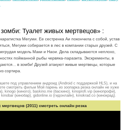
а
зомби: Туалет живых мертвецов» :
каратистка Мегуми. Ее сестренка Аи покончила с собой, устав
яться, Мегуми собирается в лес в компании старых друзей. С
шегрудая модель Маки и Наои. Дела складываются неплохо,
нностях пойманной рыбы червяка-паразита. Экскременты, в
щаются... в зомби! Друзей атакуют живые мертвецы, которые
из сортира.
шете под управлением андроид (Android с поддержкой HLS), и на
ете смотреть фильм Мой парень из зоопарка резка онлайн не хуже
, kinogo (киного), baskino.me (баскино), kinoprofi.vip (кинопрофи),
kinobar (кинобар), gidonline.io (гидонлайн), kinokrad.сo (кинокрад).
 мертвецов (2011) смотреть онлайн резка