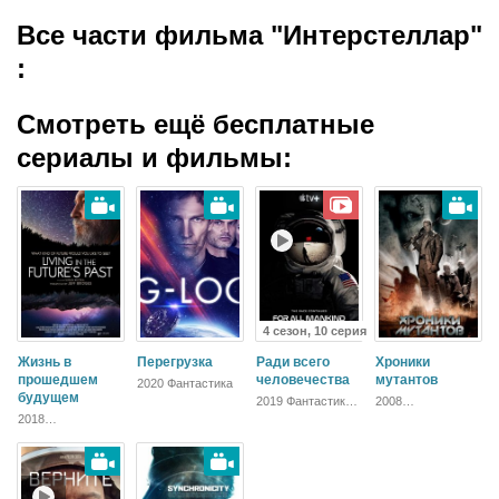
Все части фильма "Интерстеллар"
:
Смотреть ещё бесплатные
сериалы и фильмы:
4 сезон, 10 серия
Жизнь в
Перегрузка
Ради всего
Хроники
прошедшем
человечества
мутантов
2020 Фантастика
будущем
2019 Фантастика,
2008
Зарубежный,
Приключения,
2018
Драма
Фантастика,
Документальный,
Боевик
Зарубежный