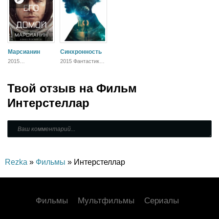
Марсианин
Синхронность
2015
2015 Фантастика,
Приключения,
Детектив, Драма
Фантастика,
Блокбастер,
Твой отзыв на
Зарубежный
Фильм
Интерстеллар
Rezka
»
Фильмы
» Интерстеллар
Фильмы
Мультфильмы
Сериалы