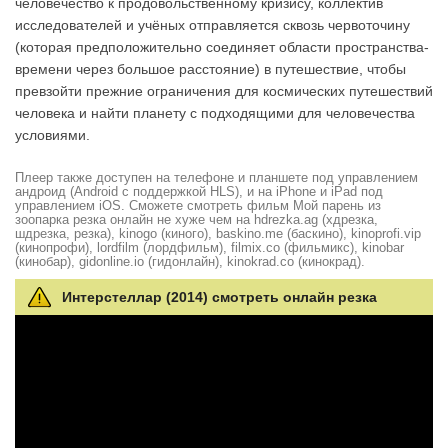
человечество к продовольственному кризису, коллектив
исследователей и учёных отправляется сквозь червоточину
(которая предположительно соединяет области пространства-
времени через большое расстояние) в путешествие, чтобы
превзойти прежние ограничения для космических путешествий
человека и найти планету с подходящими для человечества
условиями.
Плеер также доступен на телефоне и планшете под управлением
андроид (Android с поддержкой HLS), и на iPhone и iPad под
управлением iOS. Сможете смотреть фильм Мой парень из
зоопарка резка онлайн не хуже чем на hdrezka.ag (хдрезка,
шдрезка, резка), kinogo (киного), baskino.me (баскино), kinoprofi.vip
(кинопрофи), lordfilm (лордфильм), filmix.co (фильмикс), kinobar
(кинобар), gidonline.io (гидонлайн), kinokrad.сo (кинокрад).
Интерстеллар (2014) смотреть онлайн резка