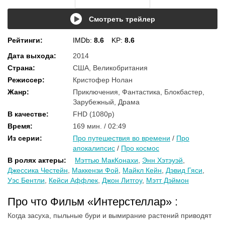
Смотреть трейлер
Рейтинги
:
IMDb:
8.6
KP:
8.6
Дата выхода
:
2014
Страна
:
США, Великобритания
Режиссер
:
Кристофер Нолан
Жанр
:
Приключения, Фантастика, Блокбастер,
Зарубежный, Драма
В качестве
:
FHD (1080p)
Время
:
169 мин. / 02:49
Из серии
:
Про путешествия во времени
/
Про
апокалипсис
/
Про космос
В ролях актеры
:
Мэттью МакКонахи
,
Энн Хэтэуэй
,
Джессика Честейн
,
Маккензи Фой
,
Майкл Кейн
,
Дэвид Гяси
,
Уэс Бентли
,
Кейси Аффлек
,
Джон Литгоу
,
Мэтт Дэймон
Про что Фильм «Интерстеллар» :
Когда засуха, пыльные бури и вымирание растений приводят