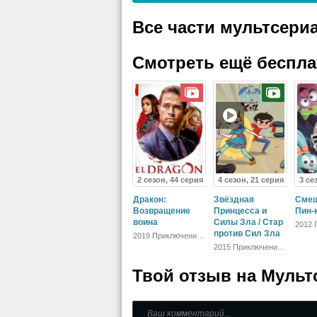
Все части мультсери
Смотреть ещё беспл
2 сезон, 44 серия
4 сезон, 21 серия
3 се
Дракон:
Звёздная
Смеш
Возвращение
Принцесса и
Пин-
воина
Силы Зла / Стар
2012 
против Сил Зла
Детск
2019 Приключения,
Боевик,
2015 Приключения,
Зарубежный,
Фантастика,
Драма
Фэнтези, Детский,
Твой отзыв на
Мульт
Семейный,
Комедия,
Зарубежный