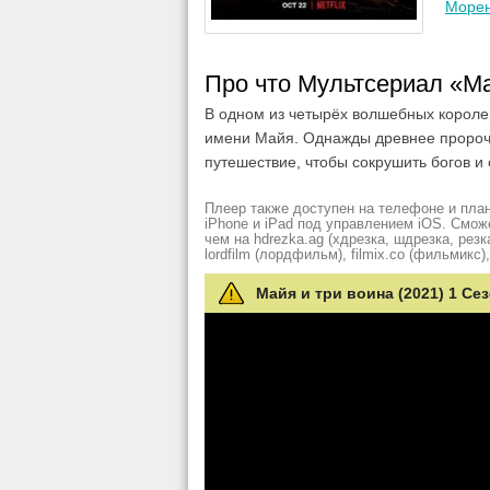
Море
Про что Мультсериал «Ма
В одном из четырёх волшебных короле
имени Майя. Однажды древнее пророч
путешествие, чтобы сокрушить богов и 
Плеер также доступен на телефоне и план
iPhone и iPad под управлением iOS. Смож
чем на hdrezka.ag (хдрезка, шдрезка, резка)
lordfilm (лордфильм), filmix.co (фильмикс), 
Майя и три воина (2021) 1 Се