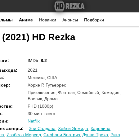
ильмы
Аниме
Новинки
Анонсы
Подборки
 (2021) HD Rezka
нги
:
IMDb:
8.2
 выхода
:
2021
на
:
Мексика, США
ссер
:
Хорхе Р. Гутьеррес
:
Приключения, Фэнтези, Семейный, Комедия,
Боевик, Драма
естве
:
FHD (1080p)
я
:
30 мин. всего
рии
:
Netflix
ях актеры
:
Зои Салдана
,
Хейли Эрмида
,
Каролина
са
,
Изабела Мерсед
,
Стефани Беатриз
,
Дэнни Трехо
,
Рита