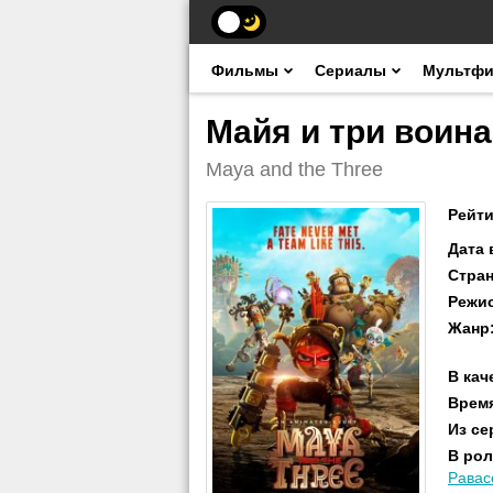
Фильмы
Сериалы
Мультф
Майя и три воина
Maya and the Three
Рейти
Дата
Стра
Режи
Жанр
В кач
Врем
Из се
В рол
Равас