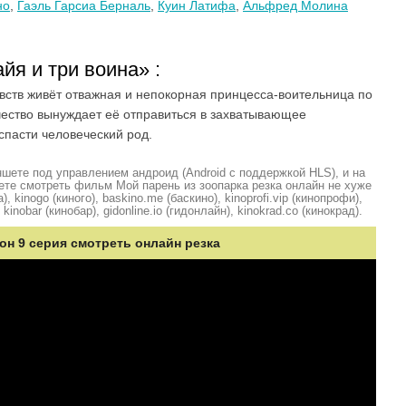
но
,
Гаэль Гарсиа Берналь
,
Куин Латифа
,
Альфред Молина
йя и три воина» :
вств живёт отважная и непокорная принцесса-воительница по
ество вынуждает её отправиться в захватывающее
спасти человеческий род.
шете под управлением андроид (Android с поддержкой HLS), и на
ете смотреть фильм Мой парень из зоопарка резка онлайн не хуже
, kinogo (киного), baskino.me (баскино), kinoprofi.vip (кинопрофи),
kinobar (кинобар), gidonline.io (гидонлайн), kinokrad.сo (кинокрад).
зон 9 серия смотреть онлайн резка