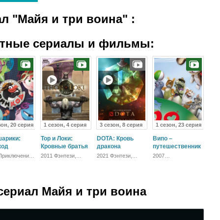
ал "Майя и три воина"
:
атные сериалы и фильмы:
зон, 20 серия
1 сезон, 4 серия
3 сезон, 8 серия
1 сезон, 23 серия
арики:
Тор и Локи:
DOTA: Кровь
Випо –
код
Кровные братья
дракона
путешественник
Приключения,
2011 Фэнтези,
2021 Фэнтези,
2007
ий, Русский
Триллер,
Боевик
Короткометражный,
Зарубежный,
Детский,
Драма
Семейный,
Зарубежный
сериал Майя и три воина