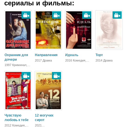
сериалы и фильмы:
Охранник для
Направления
Идеаль
Торт
дочери
2017 Драма
2016 Комедия,
2014 Драма
Зарубежный
1997 Криминал,
Боевик,
Мелодрама,
Драма
Чувствую
12 могучих
любовь к тебе
сирот
2012 Комедия,
2021