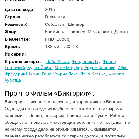
Дата выхода
:
2015
Страна
:
Германия
Режиссер
:
Себастьян Шиппер
Жанр
:
Криминал, Триллер, Мелодрама, Драма
В качестве
:
FHD (1080p)
Время
:
138 мин. / 02:18
Из серии
:
В ролях актеры
:
Лайа Коста
,
Фредерик Лау
,
Франц
Роговский
,
Бурак Йийит
,
Макс Мауфф
,
Андре Хеннике
,
Айке
Фредерик Шульц
,
Ганс-Ульрих Локс
,
Лена Кленке
,
Филипп
Кубитца
Про что Фильм «Виктория» :
Виктория — испанская девушка, которая живет в Берлине.
Однажды на выходе из клуба она знакомится с четырьмя
парнями — Зонне, Боксером, Блинкером и Фусом. Ребята
обещают ей показать «настоящий Берлин». Но прогулкой по
ночному городу дело не ограничивается. Оказывается,
парням нужно разобраться со старым долгом, а поскольку