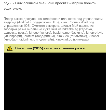
один из них слишком пьян, они просят Викторию побыть
водителем.
Плеер также доступен на телефоне и планшете под управлением
андроид (Android с поддержкой HLS), и на iPhone и iPad под
управлением iOS. Сможете смотреть фильм Мой парень из
зоопарка резка онлайн не хуже чем на hdrezka.ag (хдрезка,
шдрезка, резка), kinogo (киного), baskino.me (баскино), kinoprofi.vip
(кинопрофи), lordfilm (лордфильм), filmix.co (фильмикс), kinobar
(кинобар), gidonline.io (гидонлайн), kinokrad.сo (кинокрад).
Виктория (2015) смотреть онлайн резка