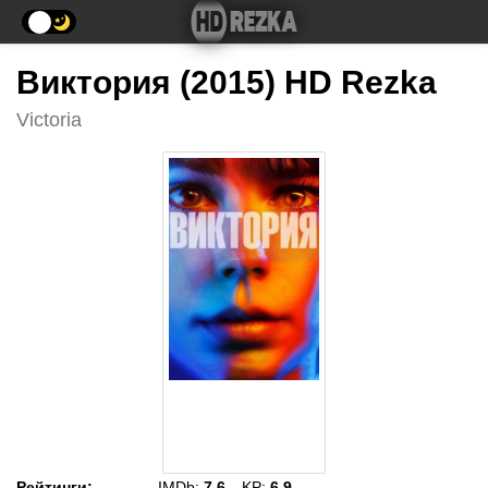
Виктория (2015) HD Rezka
Victoria
Рейтинги
:
IMDb:
7.6
KP:
6.9