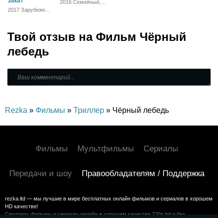
закат
2016 Семейный,
Комедия,
2017 Зарубежный,
Зарубежный
Драма
Твой отзыв на
Фильм Чёрный
лебедь
Rezka
»
Фильмы
»
Триллер
» Чёрный лебедь
Фильмы
Мультфильмы
Сериалы
Передачи и шоу
Правообладателям / Поддержка
rezka.ltd — мы лучшие в мире бесплатных онлайн фильмов и сериалов в хорошем
HD качестве!
Смотреть фильмы и сериалы онлайн в хорошем качестве 720p hd и без