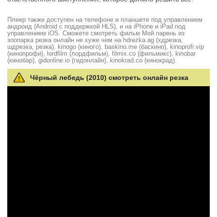
Плеер также доступен на телефоне и планшете под управлением
андроид (Android с поддержкой HLS), и на iPhone и iPad под
управлением iOS. Сможете смотреть фильм Мой парень из
зоопарка резка онлайн не хуже чем на hdrezka.ag (хдрезка,
шдрезка, резка), kinogo (киного), baskino.me (баскино), kinoprofi.vip
(кинопрофи), lordfilm (лордфильм), filmix.co (фильмикс), kinobar
(кинобар), gidonline.io (гидонлайн), kinokrad.сo (кинокрад).
Чёрный лебедь (2010) смотреть онлайн резка