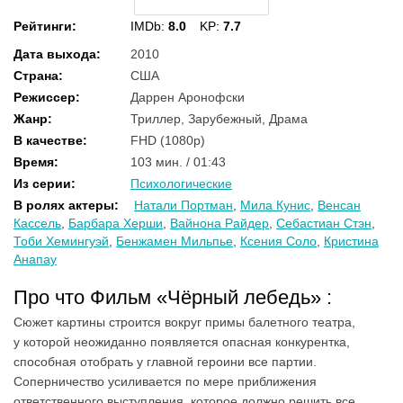
Рейтинги
:
IMDb:
8.0
KP:
7.7
Дата выхода
:
2010
Страна
:
США
Режиссер
:
Даррен Аронофски
Жанр
:
Триллер, Зарубежный, Драма
В качестве
:
FHD (1080p)
Время
:
103 мин. / 01:43
Из серии
:
Психологические
В ролях актеры
:
Натали Портман
,
Мила Кунис
,
Венсан
Кассель
,
Барбара Херши
,
Вайнона Райдер
,
Себастиан Стэн
,
Тоби Хемингуэй
,
Бенжамен Мильпье
,
Ксения Соло
,
Кристина
Анапау
Про что Фильм «Чёрный лебедь» :
Сюжет картины строится вокруг примы балетного театра,
у которой неожиданно появляется опасная конкурентка,
способная отобрать у главной героини все партии.
Соперничество усиливается по мере приближения
ответственного выступления, которое должно решить все.