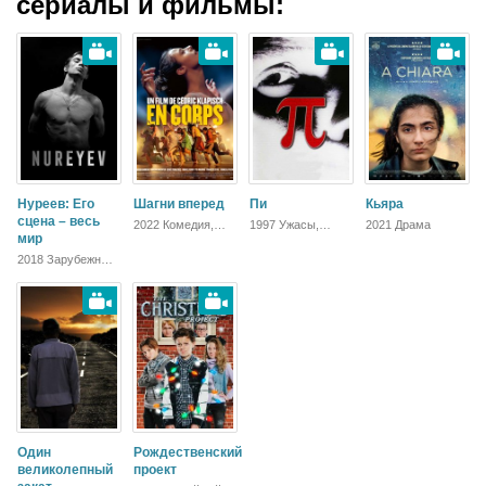
сериалы и фильмы:
Нуреев: Его
Шагни вперед
Пи
Кьяра
сцена – весь
2022 Комедия,
1997 Ужасы,
2021 Драма
мир
Драма
Фантастика,
Детектив,
2018 Зарубежный,
Триллер, Драма
Драма
Один
Рождественский
великолепный
проект