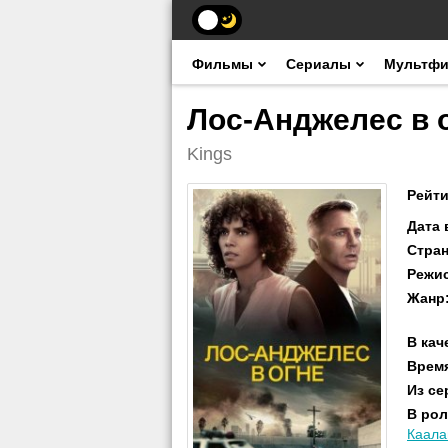
Фильмы
Сериалы
Мультф
Лос-Анджелес в о
Kings
Рейти
Дата
Стра
Режи
Жанр
В кач
Врем
Из се
В рол
Каала