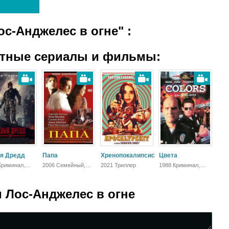
ос-Анджелес в огне"
:
атные сериалы и фильмы:
я Дредд
Папа
Хренопокалипсис
Цвета
Криминал,
2006 Семейный,
2021 Триллер
1988 Криминал,
стика,
Мелодрама, Драма
Боевик, Триллер,
к, Триллер,
Мелодрама, Драма
бежный
 Лос-Анджелес в огне