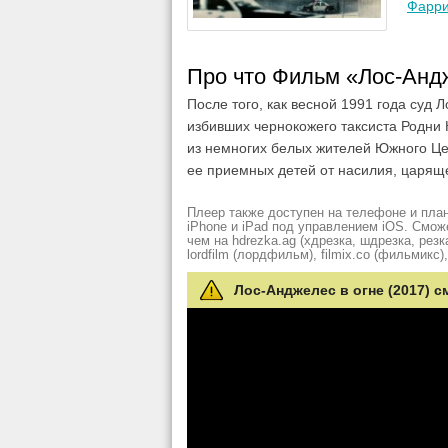
Фарр
Про что Фильм «Лос-Андж
После того, как весной 1991 года суд
избивших чернокожего таксиста Родни 
из немногих белых жителей Южного Це
ее приемных детей от насилия, царяще
Плеер также доступен на телефоне и план
iPhone и iPad под управлением iOS. Смож
чем на hdrezka.ag (хдрезка, шдрезка, резка)
lordfilm (лордфильм), filmix.co (фильмикс), 
Лос-Анджелес в огне (2017) с