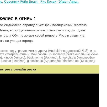
ис
,
Серенити Рейн Браун
,
Рис Коуди
,
Эйден Акпан
елес в огне» :
 Лос-Анджелеса оправдал четырех полицейских, жестоко
Кинга, в городе начались массовые беспорядки. Один
нтрала Оби помогает своей подруге Милли защитить
го на улицах города.
шете под управлением андроид (Android с поддержкой HLS), и на
ете смотреть фильм Мой парень из зоопарка резка онлайн не хуже
, kinogo (киного), baskino.me (баскино), kinoprofi.vip (кинопрофи),
kinobar (кинобар), gidonline.io (гидонлайн), kinokrad.сo (кинокрад).
мотреть онлайн резка