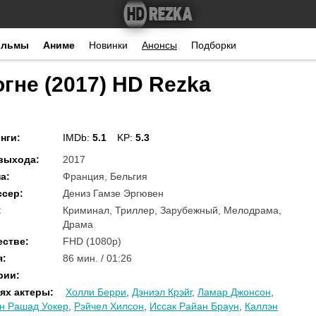
ильмы
Аниме
Новинки
Анонсы
Подборки
гне (2017) HD Rezka
нги
:
IMDb:
5.1
KP:
5.3
 выхода
:
2017
на
:
Франция, Бельгия
ссер
:
Дениз Гамзе Эргювен
:
Криминал, Триллер, Зарубежный, Мелодрама,
Драма
естве
:
FHD (1080p)
я
:
86 мин. / 01:26
рии
:
ях актеры
:
Холли Берри
,
Дэниэл Крэйг
,
Ламар Джонсон
,
н Рашад Уокер
,
Рэйчел Хилсон
,
Иссак Райан Браун
,
Каллэн