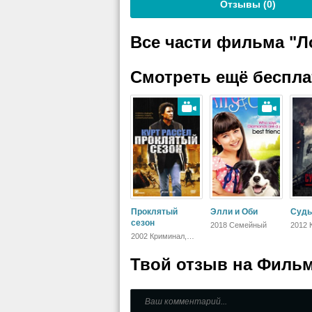
Отзывы (
0
)
Все части фильма "Л
Смотреть ещё беспл
Проклятый
Элли и Оби
Судь
сезон
2018 Семейный
2012 
Фанта
2002 Криминал,
Боеви
Триллер, Драма
Зару
Твой отзыв на
Фильм