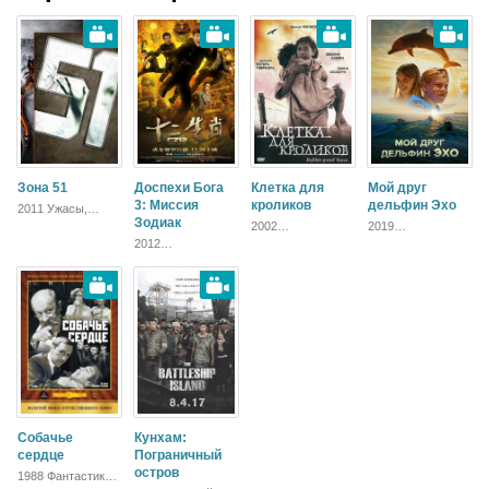
Зона 51
Доспехи Бога
Клетка для
Мой друг
3: Миссия
кроликов
дельфин Эхо
2011 Ужасы,
Фантастика,
Зодиак
2002
2019
Зарубежный
Приключения,
Приключения,
2012
Исторический,
Зарубежный
Приключения,
Биографический,
Комедия, Боевик,
Драма
Зарубежный
Собачье
Кунхам:
сердце
Пограничный
остров
1988 Фантастика,
Русский, Комедия,