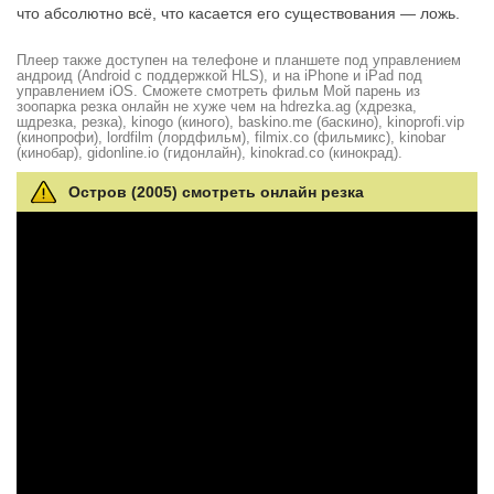
что абсолютно всё, что касается его существования — ложь.
Плеер также доступен на телефоне и планшете под управлением
андроид (Android с поддержкой HLS), и на iPhone и iPad под
управлением iOS. Сможете смотреть фильм Мой парень из
зоопарка резка онлайн не хуже чем на hdrezka.ag (хдрезка,
шдрезка, резка), kinogo (киного), baskino.me (баскино), kinoprofi.vip
(кинопрофи), lordfilm (лордфильм), filmix.co (фильмикс), kinobar
(кинобар), gidonline.io (гидонлайн), kinokrad.сo (кинокрад).
Остров (2005) смотреть онлайн резка