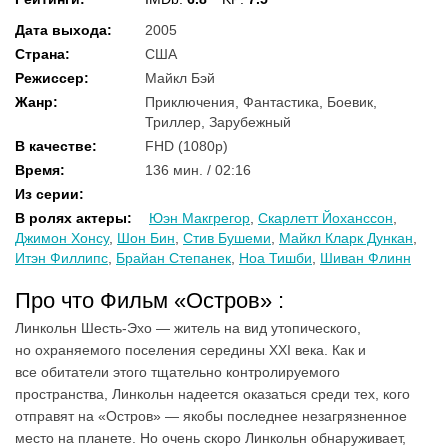
Дата выхода
:
2005
Страна
:
США
Режиссер
:
Майкл Бэй
Жанр
:
Приключения, Фантастика, Боевик,
Триллер, Зарубежный
В качестве
:
FHD (1080p)
Время
:
136 мин. / 02:16
Из серии
:
В ролях актеры
:
Юэн Макгрегор
,
Скарлетт Йоханссон
,
Джимон Хонсу
,
Шон Бин
,
Стив Бушеми
,
Майкл Кларк Дункан
,
Итэн Филлипс
,
Брайан Степанек
,
Ноа Тишби
,
Шиван Флинн
Про что Фильм «Остров» :
Линкольн Шесть-Эхо — житель на вид утопического,
но охраняемого поселения середины XXI века. Как и
все обитатели этого тщательно контролируемого
пространства, Линкольн надеется оказаться среди тех, кого
отправят на «Остров» — якобы последнее незагрязненное
место на планете. Но очень скоро Линкольн обнаруживает,