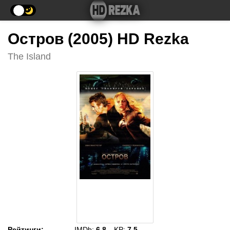
Остров (2005) HD Rezka
The Island
Рейтинги
:
IMDb:
6.8
KP:
7.5