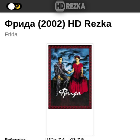
Фрида (2002) HD Rezka
Frida
Рейтинги
:
IMDb:
7.4
KP:
7.9