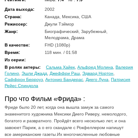
Дата выхода
:
2002
Страна
:
Канада, Мексика, США
Режиссер
:
Джули Тэймор
Жанр
:
Биографический, Зарубежный,
Мелодрама, Драма
В качестве
:
FHD (1080p)
Время
:
118 мин. / 01:58
Из серии
:
В ролях актеры
:
Сальма Хайек
,
Альфред Молина
,
Валерия
Голино
,
Эшли Джадд
,
Джеффри Раш
,
Эдвард Нортон
,
Саффрон Берроуз
,
Антонио Бандерас
,
Диего Луна
,
Патрисия
Рейес Спиндола
Про что Фильм «Фрида» :
Фриде было 20 лет, когда она вышла замуж за самого
знаменитого художника Мексики Диего Риверу, немолодого,
богатого и развратного. Пройдёт всего несколько лет, и она
завоюет Париж, а о его скандале с Рокфеллером напишут
все американские газеты.Их многочисленные любовные