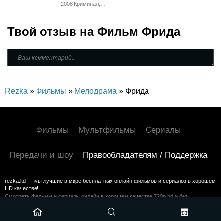
Мелодрама,
2008 Криминал,
Драма
Биографический,
Боевик, Триллер,
Зарубежный,
Твой отзыв на
Драма
Фильм Фрида
Rezka
»
Фильмы
»
Мелодрама
» Фрида
Фильмы
Мультфильмы
Сериалы
Передачи и шоу
Правообладателям / Поддержка
rezka.ltd — мы лучшие в мире бесплатных онлайн фильмов и сериалов в хорошем
HD качестве!
Смотреть фильмы и сериалы онлайн в хорошем качестве 720p hd и без
регистрации на HDrezka
©2024 rezka.ltd