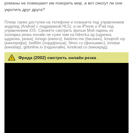
романы не помешают им покорить мир, а вот смогут ли они
укротить друг друга?
Плеер также доступен на телефоне и планшете под управлением
андроид (Android с поддержкой HLS), и на iPhone и iPad под
управлением iOS. Сможете смотреть фильм Мой парень из
зоопарка резка онлайн не хуже чем на hdrezka.ag (хдрезка,
шдрезка, резка), kinogo (киного), baskino.me (баскино), kinoprofi.vip
(кинопрофи), lordfilm (лордфильм), filmix.co (фильмикс), kinobar
(кинобар), gidonline.io (гидонлайн), kinokrad.сo (кинокрад).
Фрида (2002) смотреть онлайн резка