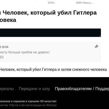
ентальный,
Военный, Триллер
2019
1999 Ужасы,
ический
Документальный,
Фэнтези, Триллер,
Зарубежный
Драма
 Человек, который убил Гитлера
ловека
3 16:09
сту больше грибов не давать!
(
0
)
Человек, который убил Гитлера и затем снежного человека
ериалы
Передачи и шоу
Правообладателям / Подде
фильмов и сериалов в хорошем HD качестве!
стве 720p hd и без регистрации на HDrezka