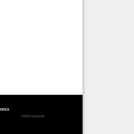
ржка
©2024 rezka.ltd