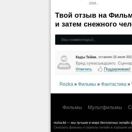
Русский, Комедия,
Докум
2008
Драма
Истор
Документальный
Твой отзыв на
Фильм
и затем снежного че
,
Кады Тейни
оставлен 25 июля 202
Бред сумасшедшего. Сценари
Поддерживаю!
Ответить
Rezka
»
Фильмы
»
Фантастика
» 
Фильмы
Мультфильмы
С
rezka.ltd — мы лучшие в мире бесплатных онлайн 
Смотреть фильмы и сериалы онлайн в хорошем каче