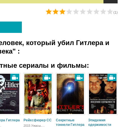
(
1
)
еловек, который убил Гитлера и
века"
:
атные сериалы и фильмы:
ера Гитлера
Рейхсфюрер СС
Секретные
Эпидемия
тоннели Гитлера
одержимости
2015 Ужасы,