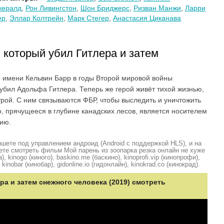
жералд
,
Рон Ливингстон
,
Шон Бриджерс
,
Ризван Манжи
,
Ларри
ер
,
Эллар Колтрейн
,
Марк Стегер
,
Анастасия Циканава
 который убил Гитлера и затем
 имени Кельвин Барр в годы Второй мировой войны
 убил Адольфа Гитлера. Теперь же герой живёт тихой жизнью,
трой. С ним связываются ФБР, чтобы выследить и уничтожить
о, прячущееся в глубине канадских лесов, является носителем
мию.
шете под управлением андроид (Android с поддержкой HLS), и на
ете смотреть фильм Мой парень из зоопарка резка онлайн не хуже
, kinogo (киного), baskino.me (баскино), kinoprofi.vip (кинопрофи),
kinobar (кинобар), gidonline.io (гидонлайн), kinokrad.сo (кинокрад).
ра и затем снежного человека (2019) смотреть