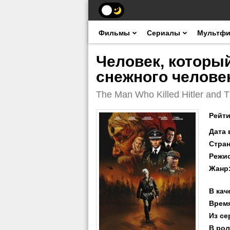
Фильмы
Сериалы
Мультф
Человек, который
снежного человек
The Man Who Killed Hitler and T
Рейти
Дата
Стра
Режи
Жанр
В кач
Врем
Из се
В рол