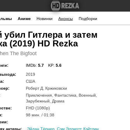
ильмы
Аниме
Новинки
Анонсы
Подборки
 убил Гитлера и затем
а (2019) HD Rezka
hen The Bigfoot
нги
:
IMDb:
5.7
KP:
5.6
 выхода
:
2019
на
:
США
ссер
:
Роберт Д. Кржиковски
:
Приключения, Фантастика, Военный,
Зарубежный, Драма
естве
:
FHD (1080p)
я
:
98 мин. / 01:38
рии
:
ях актеры
:
Эйдан Тёрнер
,
Сэм Эллиотт
,
Кэйтлин