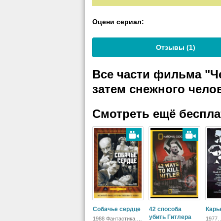
Оцени сериал:
Отзывы (
1
)
Все части фильма "Ч
затем снежного чело
Смотреть ещё беспл
Собачье сердце
42 способа
Карь
убить Гитлера
1988 Фантастика,
1977