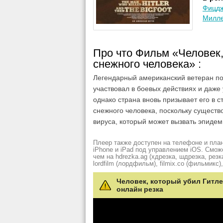
Фицд
Милл
Про что Фильм «Человек,
снежного человека» :
Легендарный американский ветеран по
участвовал в боевых действиях и даже
однако страна вновь призывает его в с
снежного человека, поскольку существ
вируса, который может вызвать эпиде
Плеер также доступен на телефоне и план
iPhone и iPad под управлением iOS. Смож
чем на hdrezka.ag (хдрезка, шдрезка, резка)
lordfilm (лордфильм), filmix.co (фильмикс), 
Человек, который убил Гитле
онлайн резка