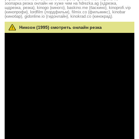
зоопарка резка онлайн не хуже чем на hdrezka.ag (хдрезка,
шдрезка, резка), kinogo (киного), baskino.me (баскино), kinoprofi.vip
(кинопрофи), lordfilm (лордфильм), filmix.co (фильмикс), kinobar
(кинобар), gidonline.io (гидонлайн), kinokrad.сo (кинокрад).
Никсон (1995) смотреть онлайн резка