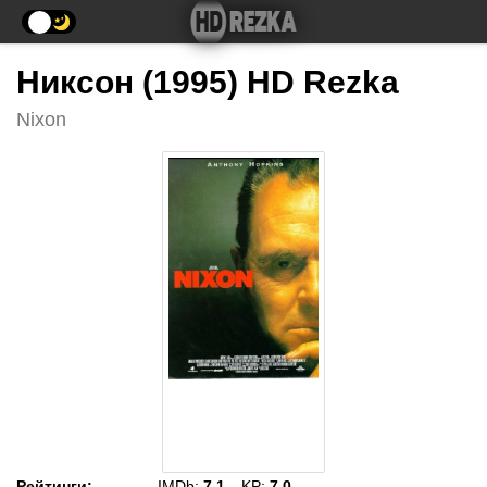
Никсон (1995) HD Rezka
Nixon
Рейтинги
:
IMDb:
7.1
KP:
7.0