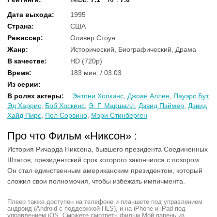
Дата выхода
:
1995
Страна
:
США
Режиссер
:
Оливер Стоун
Жанр
:
Исторический, Биографический, Драма
В качестве
:
HD (720p)
Время
:
183 мин. / 03:03
Из серии
:
В ролях актеры
:
Энтони Хопкинс
,
Джоан Аллен
,
Пауэрс Бут
,
Эд Харрис
,
Боб Хоскинс
,
Э. Г. Маршалл
,
Дэвид Пэймер
,
Дэвид
Хайд Пирс
,
Пол Сорвино
,
Мэри Стинберген
Про что Фильм «Никсон» :
История Ричарда Никсона, бывшего президента Соединенных
Штатов, президентский срок которого закончился с позором.
Он стал единственным американским президентом, который
сложил свои полномочия, чтобы избежать импичмента.
Плеер также доступен на телефоне и планшете под управлением
андроид (Android с поддержкой HLS), и на iPhone и iPad под
управлением iOS. Сможете смотреть фильм Мой парень из