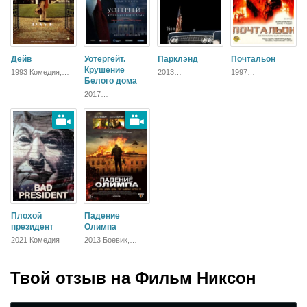
Дейв
Уотергейт.
Парклэнд
Почтальон
Крушение
1993 Комедия,
2013
1997
Мелодрама
Белого дома
Исторический,
Приключения,
Триллер, Драма
Фантастика,
2017
Боевик, Драма
Исторический,
Биографический,
Триллер,
Зарубежный,
Драма
Плохой
Падение
президент
Олимпа
2021 Комедия
2013 Боевик,
Триллер
Твой отзыв на
Фильм Никсон