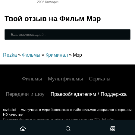
Комедия,
2008 Комедия
Зарубежный
Твой отзыв на
Фильм Мэр
Rezka
»
Фильмы
»
Криминал
» Мэр
Фильмы
Мультфильмы
Сериалы
Передачи и шоу
Правообладателям / Поддержка
rezka.ltd — мы лучшие в мире бесплатных онлайн фильмов и сериалов в хорошем
HD качестве!
Смотреть фильмы и сериалы онлайн в хорошем качестве 720p hd и без
регистрации на HDrezka
©2024 rezka.ltd