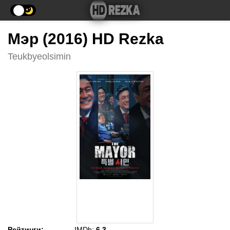
Мэр (2016) HD Rezka
Teukbyeolsimin
Рейтинги
:
IMDb:
6.3