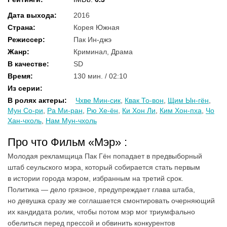
Дата выхода
:
2016
Страна
:
Корея Южная
Режиссер
:
Пак Ин-джэ
Жанр
:
Криминал, Драма
В качестве
:
SD
Время
:
130 мин. / 02:10
Из серии
:
В ролях актеры
:
Чхве Мин-сик
,
Квак То-вон
,
Щим Ын-гён
,
Мун Со-ри
,
Ра Ми-ран
,
Рю Хе-ён
,
Ки Хон Ли
,
Ким Хон-пха
,
Чо
Хан-чхоль
,
Нам Мун-чхоль
Про что Фильм «Мэр» :
Молодая рекламщица Пак Гён попадает в предвыборный
штаб сеульского мэра, который собирается стать первым
в истории города мэром, избранным на третий срок.
Политика — дело грязное, предупреждает глава штаба,
но девушка сразу же соглашается смонтировать очерняющий
их кандидата ролик, чтобы потом мэр мог триумфально
обелиться перед прессой и обвинить конкурентов