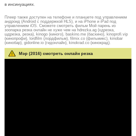
в инсинуациях.
Плеер также доступен на телефоне и планшете под управлением
андроид (Android с поддержкой HLS), и на iPhone и iPad под
управлением iOS. Сможете смотреть фильм Мой парень из
зоопарка резка онлайн не хуже чем на hdrezka.ag (хдрезка,
шдрезка, резка), kinogo (киного), baskino.me (баскино), kinoprofi.vip
(кинопрофи), lordfilm (лордфильм), filmix.co (фильмикс), kinobar
(кинобар), gidonline.io (гидонлайн), kinokrad.сo (кинокрад).
Мэр (2016) смотреть онлайн резка