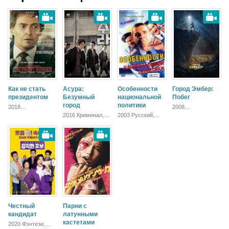
Как не стать
Асура:
Особенности
Город Эмбер:
президентом
Безумный
национальной
Побег
город
политики
2018
2008
Биографический,
Приключения,
2016 Криминал,
2003 Русский,
Зарубежный,
Фантастика,
Боевик, Триллер
Комедия
Драма
Фэнтези,
Семейный,
Зарубежный
Честный
Парни с
кандидат
латунными
кастетами
2020 Фэнтези,