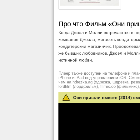
Про что Фильм «Они при
Когда Джоэл и Молли встречаются в пе
компания Джоэла, мегасеть кондитерск
кондитерский магазинчик. Преодолева
же бывших любовников, Джоэл и Молли 
истинной любви.
Плеер также доступен на телефоне и план
iPhone и iPad под управлением iOS. Смож
чем на hdrezka.ag (хдрезка, шдрезка, резка)
lordfilm (лордфильм), filmix.co (фильмикс), 
Они пришли вместе (2014) см