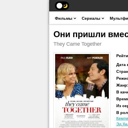
Фильмы
Сериалы
Мультф
Они пришли вмес
They Came Together
Рейти
Дата
Стра
Режи
Жанр
В кач
Врем
Из се
В рол
Кемп
Эд Хе