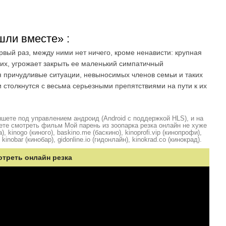
шли вместе» :
рвый раз, между ними нет ничего, кроме ненависти: крупная
их, угрожает закрыть ее маленький симпатичный
я причудливые ситуации, невыносимых членов семьи и таких
столкнутся с весьма серьезными препятствиями на пути к их
шете под управлением андроид (Android с поддержкой HLS), и на
ете смотреть фильм Мой парень из зоопарка резка онлайн не хуже
, kinogo (киного), baskino.me (баскино), kinoprofi.vip (кинопрофи),
kinobar (кинобар), gidonline.io (гидонлайн), kinokrad.сo (кинокрад).
отреть онлайн резка