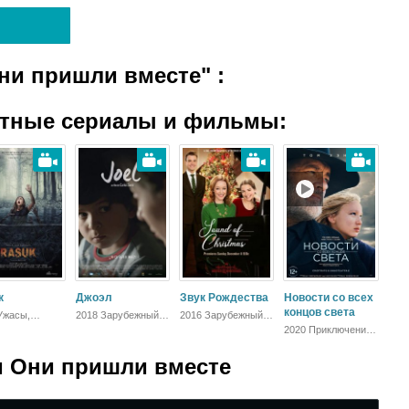
Они пришли вместе"
:
атные сериалы и фильмы:
к
Джоэл
Звук Рождества
Новости со всех
концов света
Ужасы,
2018 Зарубежный,
2016 Зарубежный,
бежный
Драма
Мелодрама
2020 Приключения,
Вестерн, Боевик,
Драма
 Они пришли вместе