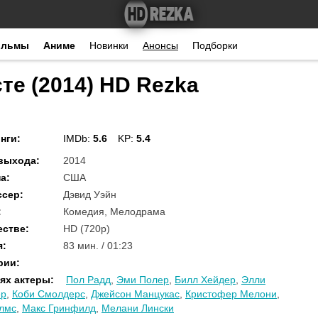
ильмы
Аниме
Новинки
Анонсы
Подборки
те (2014) HD Rezka
нги
:
IMDb:
5.6
KP:
5.4
 выхода
:
2014
на
:
США
ссер
:
Дэвид Уэйн
:
Комедия, Мелодрама
естве
:
HD (720p)
я
:
83 мин. / 01:23
рии
:
ях актеры
:
Пол Радд
,
Эми Полер
,
Билл Хейдер
,
Элли
ер
,
Коби Смолдерс
,
Джейсон Манцукас
,
Кристофер Мелони
,
лмс
,
Макс Гринфилд
,
Мелани Лински