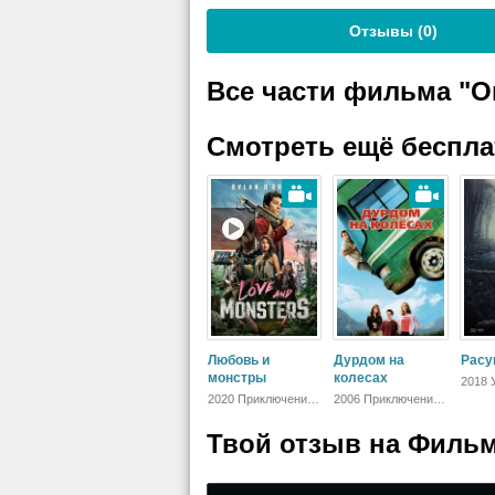
Отзывы (
0
)
Все части фильма "
Смотреть ещё беспл
Любовь и
Дурдом на
Расу
монстры
колесах
2018 
Зару
2020 Приключения,
2006 Приключения,
Фантастика,
Семейный,
Комедия, Боевик
Комедия
Твой отзыв на
Фильм