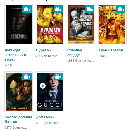
Легенды
Пурнами
Собачье
Храм черепов
затерянного
сердце
2006 Детектив,
2008
храма
Боевик,
Приключения,
1988 Фантастика,
Мелодрама,
Боевик,
Русский, Комедия,
2016
Драма
Мелодрама
Драма
Приключения,
Семейный
Золото долины
Дом Гуччи
Нангла
2021 Криминал,
Триллер, Драма
1973 Боевик,
Триллер