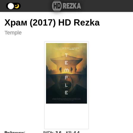
Храм (2017) HD Rezka
Temple
Рейтинги
:
IMDb:
3.6
KP:
4.4