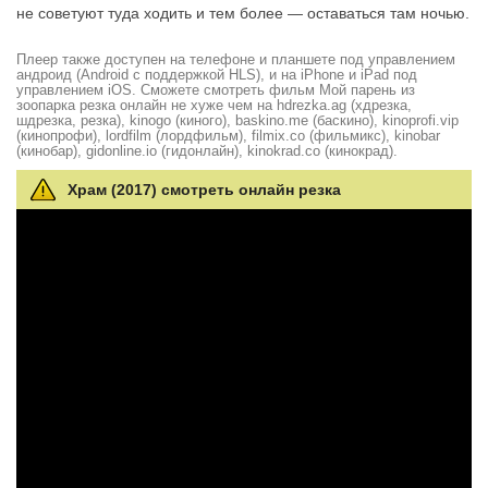
не советуют туда ходить и тем более — оставаться там ночью.
Плеер также доступен на телефоне и планшете под управлением
андроид (Android с поддержкой HLS), и на iPhone и iPad под
управлением iOS. Сможете смотреть фильм Мой парень из
зоопарка резка онлайн не хуже чем на hdrezka.ag (хдрезка,
шдрезка, резка), kinogo (киного), baskino.me (баскино), kinoprofi.vip
(кинопрофи), lordfilm (лордфильм), filmix.co (фильмикс), kinobar
(кинобар), gidonline.io (гидонлайн), kinokrad.сo (кинокрад).
Храм (2017) смотреть онлайн резка