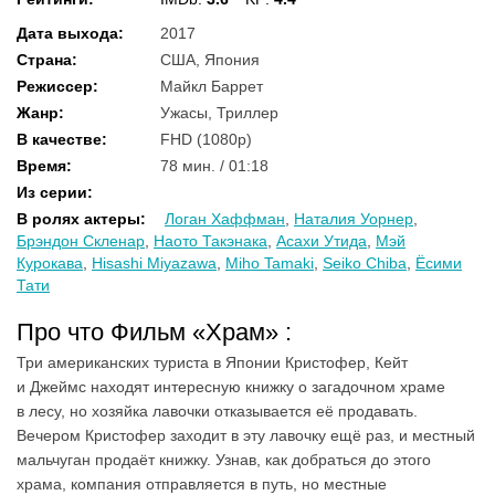
Дата выхода
:
2017
Страна
:
США, Япония
Режиссер
:
Майкл Баррет
Жанр
:
Ужасы, Триллер
В качестве
:
FHD (1080p)
Время
:
78 мин. / 01:18
Из серии
:
В ролях актеры
:
Логан Хаффман
,
Наталия Уорнер
,
Брэндон Скленар
,
Наото Такэнака
,
Асахи Утида
,
Мэй
Курокава
,
Hisashi Miyazawa
,
Miho Tamaki
,
Seiko Chiba
,
Ёсими
Тати
Про что Фильм «Храм» :
Три американских туриста в Японии Кристофер, Кейт
и Джеймс находят интересную книжку о загадочном храме
в лесу, но хозяйка лавочки отказывается её продавать.
Вечером Кристофер заходит в эту лавочку ещё раз, и местный
мальчуган продаёт книжку. Узнав, как добраться до этого
храма, компания отправляется в путь, но местные