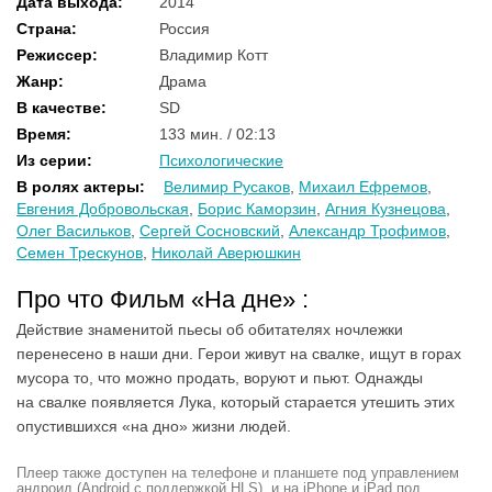
Дата выхода
:
2014
Страна
:
Россия
Режиссер
:
Владимир Котт
Жанр
:
Драма
В качестве
:
SD
Время
:
133 мин. / 02:13
Из серии
:
Психологические
В ролях актеры
:
Велимир Русаков
,
Михаил Ефремов
,
Евгения Добровольская
,
Борис Каморзин
,
Агния Кузнецова
,
Олег Васильков
,
Сергей Сосновский
,
Александр Трофимов
,
Семен Трескунов
,
Николай Аверюшкин
Про что Фильм «На дне» :
Действие знаменитой пьесы об обитателях ночлежки
перенесено в наши дни. Герои живут на свалке, ищут в горах
мусора то, что можно продать, воруют и пьют. Однажды
на свалке появляется Лука, который старается утешить этих
опустившихся «на дно» жизни людей.
Плеер также доступен на телефоне и планшете под управлением
андроид (Android с поддержкой HLS), и на iPhone и iPad под