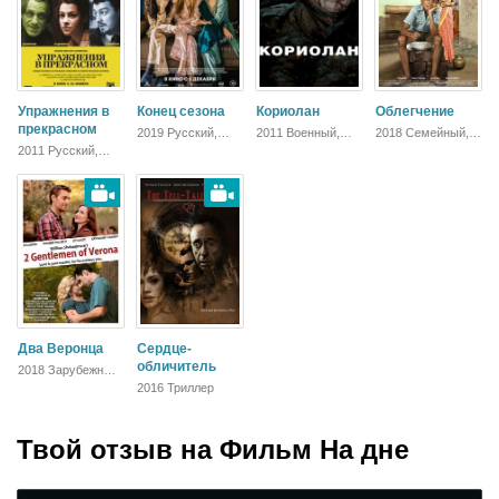
Упражнения в
Конец сезона
Кориолан
Облегчение
прекрасном
2019 Русский,
2011 Военный,
2018 Семейный,
Триллер,
Триллер,
Зарубежный,
2011 Русский,
Мелодрама
Зарубежный,
Драма
Комедия
Драма
Два Веронца
Сердце-
обличитель
2018 Зарубежный,
Мелодрама
2016 Триллер
Твой отзыв на
Фильм На дне