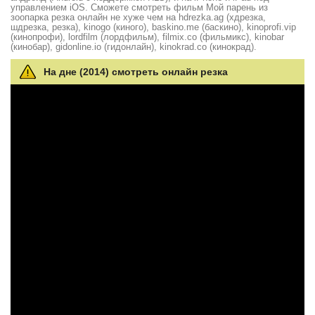
управлением iOS. Сможете смотреть фильм Мой парень из
зоопарка резка онлайн не хуже чем на hdrezka.ag (хдрезка,
шдрезка, резка), kinogo (киного), baskino.me (баскино), kinoprofi.vip
(кинопрофи), lordfilm (лордфильм), filmix.co (фильмикс), kinobar
(кинобар), gidonline.io (гидонлайн), kinokrad.сo (кинокрад).
На дне (2014) смотреть онлайн резка