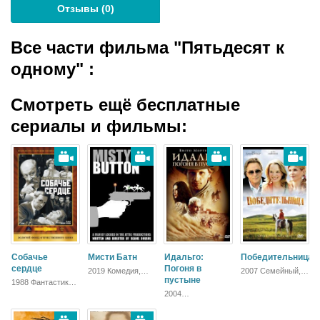
Отзывы (
0
)
Все части фильма "Пятьдесят к
одному"
:
Смотреть ещё бесплатные
сериалы и фильмы:
Собачье
Мисти Батн
Идальго:
Победительница
сердце
Погоня в
2019 Комедия,
2007 Семейный,
Триллер,
пустыне
Драма
1988 Фантастика,
Зарубежный
Русский, Комедия,
2004
Драма
Приключения,
Вестерн,
Биографический,