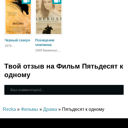
Спортивный,
Боевик, Драма
Черный скакун
Похищение
чемпиона
1979
Приключения,
1999 Криминал,
Семейный,
Спортивный,
Спортивный
Мелодрама,
Драма
Твой отзыв на
Фильм Пятьдесят к
одному
Rezka
»
Фильмы
»
Драма
» Пятьдесят к одному