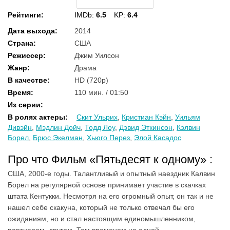
Рейтинги
:
IMDb:
6.5
KP:
6.4
Дата выхода
:
2014
Страна
:
США
Режиссер
:
Джим Уилсон
Жанр
:
Драма
В качестве
:
HD (720p)
Время
:
110 мин. / 01:50
Из серии
:
В ролях актеры
:
Скит Ульрих
,
Кристиан Кэйн
,
Уильям
Дивэйн
,
Мэдлин Дойч
,
Тодд Лоу
,
Дэвид Эткинсон
,
Кэлвин
Борел
,
Брюс Экелман
,
Хьюго Перез
,
Элой Касадос
Про что Фильм «Пятьдесят к одному» :
США, 2000-е годы. Талантливый и опытный наездник Калвин
Борел на регулярной основе принимает участие в скачках
штата Кентукки. Несмотря на его огромный опыт, он так и не
нашел себе скакуна, который не только отвечал бы его
ожиданиям, но и стал настоящим единомышленником,