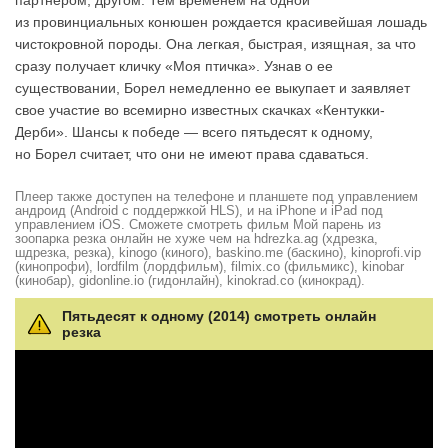
партнером, другом. Тем временем на одной
из провинциальных конюшен рождается красивейшая лошадь
чистокровной породы. Она легкая, быстрая, изящная, за что
сразу получает кличку «Моя птичка». Узнав о ее
существовании, Борел немедленно ее выкупает и заявляет
свое участие во всемирно известных скачках «Кентукки-
Дерби». Шансы к победе — всего пятьдесят к одному,
но Борел считает, что они не имеют права сдаваться.
Плеер также доступен на телефоне и планшете под управлением
андроид (Android с поддержкой HLS), и на iPhone и iPad под
управлением iOS. Сможете смотреть фильм Мой парень из
зоопарка резка онлайн не хуже чем на hdrezka.ag (хдрезка,
шдрезка, резка), kinogo (киного), baskino.me (баскино), kinoprofi.vip
(кинопрофи), lordfilm (лордфильм), filmix.co (фильмикс), kinobar
(кинобар), gidonline.io (гидонлайн), kinokrad.сo (кинокрад).
Пятьдесят к одному (2014) смотреть онлайн
резка