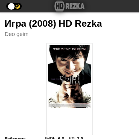
Игра (2008) HD Rezka
Deo geim
Рейтинги
:
IMDb:
6.6
KP:
7.0