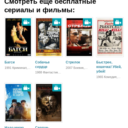
Смотреть ещё бесплатные
сериалы и фильмы:
Багси
Собачье
Стрелок
Быстрее,
сердце
кошечка! Убей,
1991 Криминал,
2007 Боевик,
Биографический,
Триллер, Драма
убей!
1988 Фантастика,
Драма
Русский, Комедия,
1965 Комедия,
Драма
Боевик
Надо мною
Сердце-