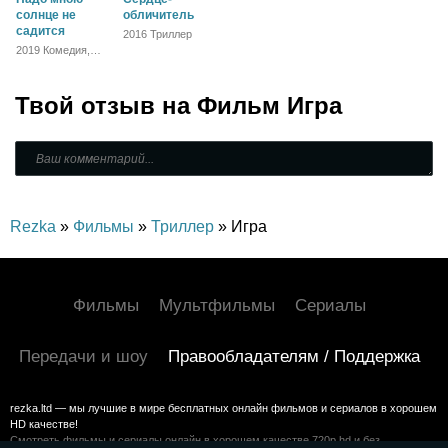
солнце не
обличитель
садится
2016 Триллер
2019 Комедия,
Драма
Твой отзыв на
Фильм Игра
Rezka
»
Фильмы
»
Триллер
» Игра
Фильмы
Мультфильмы
Сериалы
Передачи и шоу
Правообладателям / Поддержка
rezka.ltd — мы лучшие в мире бесплатных онлайн фильмов и сериалов в хорошем
HD качестве!
Смотреть фильмы и сериалы онлайн в хорошем качестве 720p hd и без