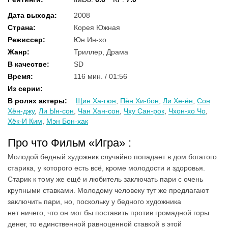
Дата выхода
:
2008
Страна
:
Корея Южная
Режиссер
:
Юн Ин-хо
Жанр
:
Триллер, Драма
В качестве
:
SD
Время
:
116 мин. / 01:56
Из серии
:
В ролях актеры
:
Щин Ха-гюн
,
Пён Хи-бон
,
Ли Хе-ён
,
Сон
Хён-джу
,
Ли Ын-сон
,
Чан Хан-сон
,
Чху Сан-рок
,
Чхон-хо Чо
,
Хёк-И Ким
,
Мэн Бон-хак
Про что Фильм «Игра» :
Молодой бедный художник случайно попадает в дом богатого
старика, у которого есть всё, кроме молодости и здоровья.
Старик к тому же ещё и любитель заключать пари с очень
крупными ставками. Молодому человеку тут же предлагают
заключить пари, но, поскольку у бедного художника
нет ничего, что он мог бы поставить против громадной горы
денег, то единственной равноценной ставкой в этой