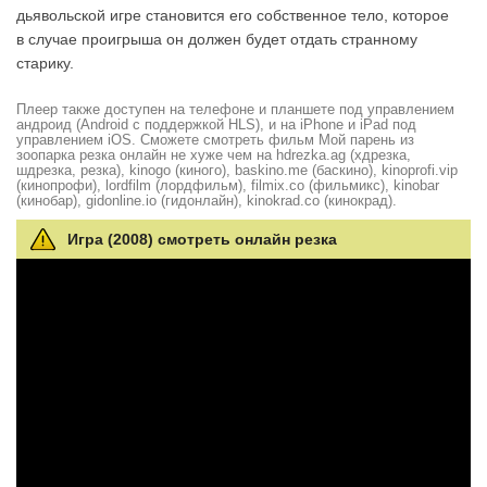
дьявольской игре становится его собственное тело, которое
в случае проигрыша он должен будет отдать странному
старику.
Плеер также доступен на телефоне и планшете под управлением
андроид (Android с поддержкой HLS), и на iPhone и iPad под
управлением iOS. Сможете смотреть фильм Мой парень из
зоопарка резка онлайн не хуже чем на hdrezka.ag (хдрезка,
шдрезка, резка), kinogo (киного), baskino.me (баскино), kinoprofi.vip
(кинопрофи), lordfilm (лордфильм), filmix.co (фильмикс), kinobar
(кинобар), gidonline.io (гидонлайн), kinokrad.сo (кинокрад).
Игра (2008) смотреть онлайн резка