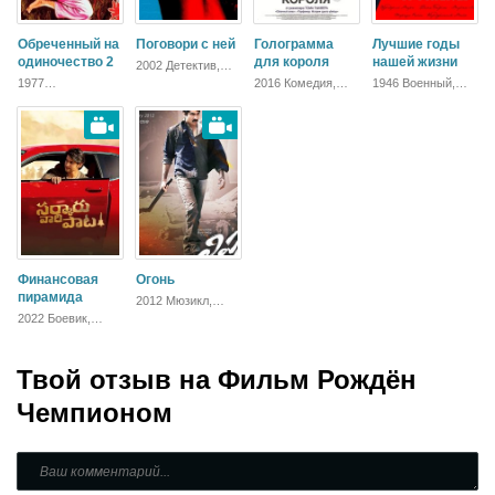
Обреченный на
Поговори с ней
Голограмма
Лучшие годы
одиночество 2
для короля
нашей жизни
2002 Детектив,
Мелодрама,
1977
2016 Комедия,
1946 Военный,
Драма
Приключения,
Зарубежный,
Мелодрама,
Исторический,
Драма
Драма
Биографический,
Боевик, Драма
Финансовая
Огонь
пирамида
2012 Мюзикл,
Комедия, Боевик,
2022 Боевик,
Драма
Драма
Твой отзыв на
Фильм Рождён
Чемпионом