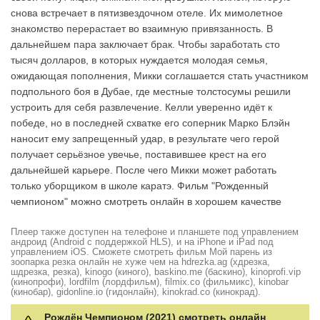
снова встречает в пятизвездочном отеле. Их мимолетное
знакомство перерастает во взаимную привязанность. В
дальнейшем пара заключает брак. Чтобы заработать сто
тысяч долларов, в которых нуждается молодая семья,
ожидающая пополнения, Микки соглашается стать участником
подпольного боя в Дубае, где местные толстосумы решили
устроить для себя развлечение. Келли уверенно идёт к
победе, но в последней схватке его соперник Марко Блэйн
наносит ему запрещенный удар, в результате чего герой
получает серьёзное увечье, поставившее крест на его
дальнейшей карьере. После чего Микки может работать
только уборщиком в школе каратэ. Фильм "Рожденный
чемпионом" можно смотреть онлайн в хорошем качестве
Плеер также доступен на телефоне и планшете под управлением
андроид (Android с поддержкой HLS), и на iPhone и iPad под
управлением iOS. Сможете смотреть фильм Мой парень из
зоопарка резка онлайн не хуже чем на hdrezka.ag (хдрезка,
шдрезка, резка), kinogo (киного), baskino.me (баскино), kinoprofi.vip
(кинопрофи), lordfilm (лордфильм), filmix.co (фильмикс), kinobar
(кинобар), gidonline.io (гидонлайн), kinokrad.сo (кинокрад).
Рождён Чемпионом (2021) смотреть онлайн