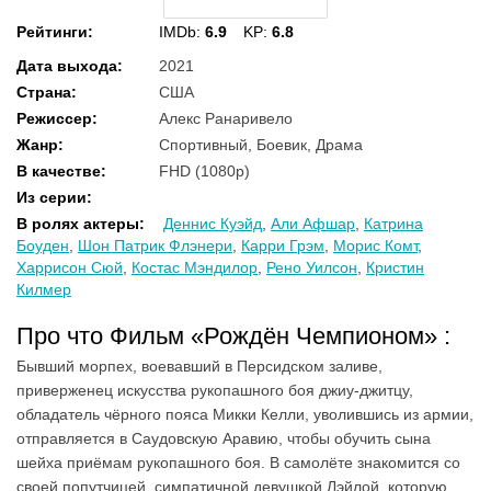
Рейтинги
:
IMDb:
6.9
KP:
6.8
Дата выхода
:
2021
Страна
:
США
Режиссер
:
Алекс Ранаривело
Жанр
:
Спортивный, Боевик, Драма
В качестве
:
FHD (1080p)
Из серии
:
В ролях актеры
:
Деннис Куэйд
,
Али Афшар
,
Катрина
Боуден
,
Шон Патрик Флэнери
,
Карри Грэм
,
Морис Комт
,
Харрисон Сюй
,
Костас Мэндилор
,
Рено Уилсон
,
Кристин
Килмер
Про что Фильм «Рождён Чемпионом» :
Бывший морпех, воевавший в Персидском заливе,
приверженец искусства рукопашного боя джиу-джитцу,
обладатель чёрного пояса Микки Келли, уволившись из армии,
отправляется в Саудовскую Аравию, чтобы обучить сына
шейха приёмам рукопашного боя. В самолёте знакомится со
своей попутчицей, симпатичной девушкой Лэйлой, которую